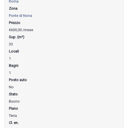
Roma
Zona
Ponte di Nona
Prezzo
€600,00
/mese
Sup. (m²)
33
Locali
1
Bagni
1
Posto auto
No
Stato
Buono
Piano
Terra
Cl. en.